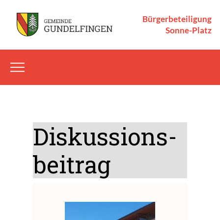
Bürgerbeteiligung
Sonne-Platz
Dis­kus­si­ons­
bei­trag