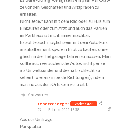
ze vor den Geschäf­ten und Arzt­pra­xen zu
erhalten.
Nicht Jede/r kann mit dem Rad oder zu Fuß zum
Ein­kau­fen oder zum Arzt und auch das Par­ken
im Park­haus ist nicht immer machbar.
Es soll­te auch mög­lich sein, mit dem Auto kurz
anzu­hal­ten, um bspw. ein Brot zu kau­fen, ohne
gleich in die Tief­ga­ra­ge fah­ren zu müs­sen. Man
soll­te auch ver­su­chen, die Autos nicht per se
als Umwelt­sün­der und des­halb schlecht zu
sehen (Tole­ranz in bei­de Rich­tun­gen), indem
man sie aus dem Orts­kern vertreibt.
Antworten
rebeccaseeger
Webmaster
11. Februar 2025 16:58
Aus der Umfrage:
Park­plät­ze