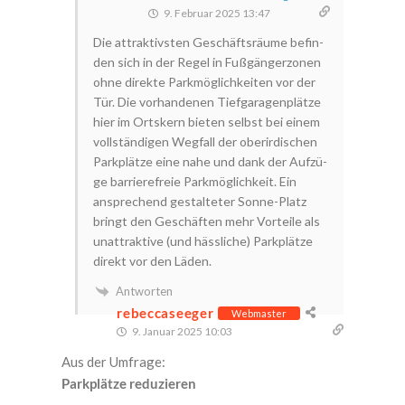
9. Februar 2025 13:47
Die attrak­tivs­ten Geschäfts­räu­me befin­
den sich in der Regel in Fuß­gän­ger­zo­nen
ohne direk­te Park­mög­lich­kei­ten vor der
Tür. Die vor­han­de­nen Tief­ga­ra­gen­plät­ze
hier im Orts­kern bie­ten selbst bei einem
voll­stän­di­gen Weg­fall der ober­ir­di­schen
Park­plät­ze eine nahe und dank der Auf­zü­
ge bar­rie­re­freie Park­mög­lich­keit. Ein
anspre­chend gestal­te­ter Son­ne-Platz
bringt den Geschäf­ten mehr Vor­tei­le als
unat­trak­ti­ve (und häss­li­che) Park­plät­ze
direkt vor den Läden.
Antworten
rebeccaseeger
Webmaster
9. Januar 2025 10:03
Aus der Umfrage:
Park­plät­ze reduzieren