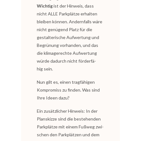
Wich­tig
ist der Hin­weis, dass
nicht ALLE Park­plät­ze erhal­ten
blei­ben kön­nen. Andern­falls wäre
nicht genü­gend Platz für die
gestal­te­ri­sche Auf­wer­tung und
Begrü­nung vor­han­den, und das
die kli­ma­ge­rech­te Auf­wer­tung
wür­de dadurch nicht för­der­fä­
hig sein.
Nun gilt es, einen trag­fä­hi­gen
Kom­pro­miss zu fin­den. Was sind
Ihre Ideen dazu?
Ein zusätz­li­cher Hin­weis: In der
Plan­skiz­ze sind die bestehen­den
Park­plät­ze mit einem Fuß­weg zwi­
schen den Park­plät­zen und dem