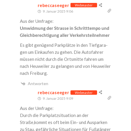
rebeccaseeger
Webmaster
9. Januar 2025 9:06
Aus der Umfrage:
Umwid­mung der Stras­se in Schritt­tem­po und
Gleich­be­rech­ti­gung aller Verkehrsteilnehmer
Es gibt genü­gend Park­plät­ze in den Tief­ga­ra­
gen um Ein­kau­fen zu gehen. Die Auto­fah­rer
müs­sen nicht durch die Orts­mit­te fah­ren um
nach Heu­wei­ler zu gelan­gen und von Heu­wei­ler
nach Freiburg.
Antworten
rebeccaseeger
Webmaster
9. Januar 2025 9:09
Aus der Umfrage:
Durch die Park­platz­si­tua­ti­on an der
Straße,kommt es oft beim Ein- und Aus­par­ken
zu Stau, gefähr­li­che Situa­tio­nen für Fuß­gän­ger