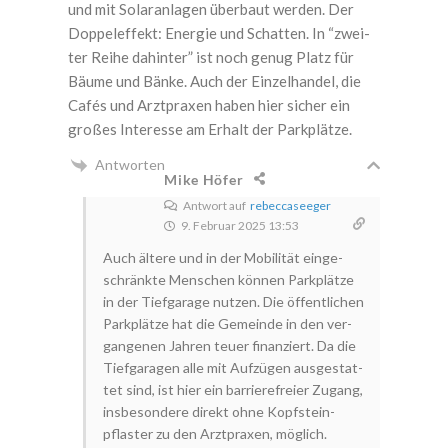
und mit Solar­an­la­gen über­baut wer­den. Der
Dop­pel­ef­fekt: Ener­gie und Schat­ten. In “zwei­
ter Rei­he dahin­ter” ist noch genug Platz für
Bäu­me und Bän­ke. Auch der Ein­zel­han­del, die
Cafés und Arzt­pra­xen haben hier sicher ein
gro­ßes Inter­es­se am Erhalt der Parkplätze.
Antworten
Mike Höfer
Antwort auf
rebeccaseeger
9. Februar 2025 13:53
Auch älte­re und in der Mobi­li­tät ein­ge­
schränk­te Men­schen kön­nen Park­plät­ze
in der Tief­ga­ra­ge nut­zen. Die öffent­li­chen
Park­plät­ze hat die Gemein­de in den ver­
gan­ge­nen Jah­ren teu­er finan­ziert. Da die
Tief­ga­ra­gen alle mit Auf­zü­gen aus­ge­stat­
tet sind, ist hier ein bar­rie­re­frei­er Zugang,
ins­be­son­de­re direkt ohne Kopf­stein­
pflas­ter zu den Arzt­pra­xen, möglich.