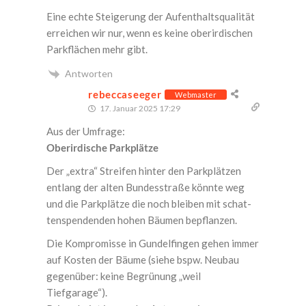
Eine ech­te Stei­ge­rung der Auf­ent­halts­qua­li­tät
errei­chen wir nur, wenn es kei­ne ober­ir­di­schen
Park­flä­chen mehr gibt.
Antworten
rebeccaseeger
Webmaster
17. Januar 2025 17:29
Aus der Umfrage:
Ober­ir­di­sche Parkplätze
Der „extra“ Strei­fen hin­ter den Park­plät­zen
ent­lang der alten Bun­des­stra­ße könn­te weg
und die Park­plät­ze die noch blei­ben mit schat­
ten­spen­den­den hohen Bäu­men bepflanzen.
Die Kom­pro­mis­se in Gun­del­fin­gen gehen immer
auf Kos­ten der Bäu­me (sie­he bspw. Neu­bau
gegen­über: kei­ne Begrü­nung „weil
Tiefgarage“).