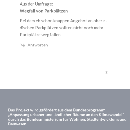
Aus der Umfrage:
Weg­fall von Parkplätzen
Bei dem eh schon knap­pen Ange­bot an ober­ir­
di­schen Park­plät­zen soll­ten nicht noch mehr
Park­plät­ze wegfallen.
Antworten
Das Projekt wird gefördert aus dem Bundesprogramm
„Anpassung urbaner und ländlicher Räume an den Klimawandel"
durch das Bundesministerium für Wohnen, Stadtentwicklung und
Bauwesen