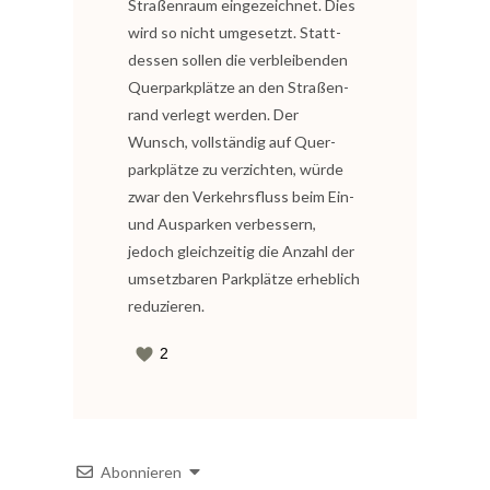
Stra­ßen­raum ein­ge­zeich­net. Dies
wird so nicht umge­setzt. Statt­
des­sen sol­len die ver­blei­ben­den
Quer­park­plät­ze an den Stra­ßen­
rand ver­legt wer­den. Der
Wunsch, voll­stän­dig auf Quer­
park­plät­ze zu ver­zich­ten, wür­de
zwar den Ver­kehrs­fluss beim Ein-
und Aus­par­ken ver­bes­sern,
jedoch gleich­zei­tig die Anzahl der
umsetz­ba­ren Park­plät­ze erheb­lich
reduzieren.
2
Abonnieren