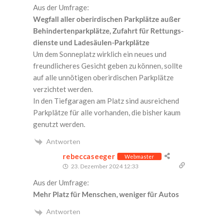
Aus der Umfrage:
Weg­fall aller ober­ir­di­schen Park­plät­ze außer
Behin­der­ten­park­plät­ze, Zufahrt für Ret­tungs­
diens­te und Ladesäulen-Parkplätze
Um dem Son­ne­platz wirk­lich ein neu­es und
freund­li­che­res Gesicht geben zu kön­nen, soll­te
auf alle unnö­ti­gen ober­ir­di­schen Park­plät­ze
ver­zich­tet werden.
In den Tief­ga­ra­gen am Platz sind aus­rei­chend
Park­plät­ze für alle vor­han­den, die bis­her kaum
genutzt werden.
Antworten
rebeccaseeger
Webmaster
23. Dezember 2024 12:33
Aus der Umfrage:
Mehr Platz für Men­schen, weni­ger für Autos
Antworten