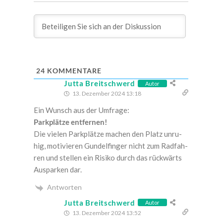
24
KOMMENTARE
Jutta Breitschwerd
Autor
13. Dezember 2024 13:18
Ein Wunsch aus der Umfrage:
Park­plät­ze entfernen!
Die vie­len Park­plät­ze machen den Platz unru­
hig, moti­vie­ren Gun­del­fin­ger nicht zum Rad­fah­
ren und stel­len ein Risi­ko durch das rück­wärts
Aus­par­ken dar.
Antworten
Jutta Breitschwerd
Autor
13. Dezember 2024 13:52