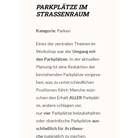
PARK­PLÄT­ZE IM
STRASSENRAUM
Kate­go­rie:
Par­ken
Eines der zen­tra­len The­men im
Work­shop war der
Umgang mit
den Park­plät­zen
. In der aktu­el­len
Pla­nung ist eine Reduk­ti­on der
bestehen­den Park­plät­ze vor­ge­se­
hen, was zu unter­schied­li­chen
Posi­tio­nen führt: Man­che wün­
schen den Erhalt
ALLER
Park­plät­
ze, ande­re schla­gen vor,
nur
vier
Park­plät­ze bei­zu­be­hal­ten
oder ober­ir­di­sche Park­plät­ze
aus­
schließ­lich für Arzt­be­su­
che
zugäng­lich zu machen.