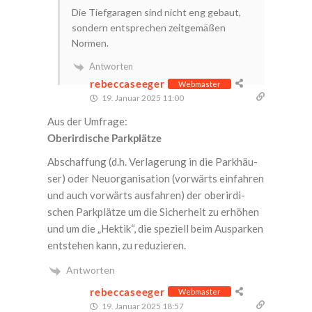
Die Tief­ga­ra­gen sind nicht eng gebaut,
son­dern ent­spre­chen zeit­ge­mä­ßen
Normen.
Antworten
rebeccaseeger
Webmaster
19. Januar 2025 11:00
Aus der Umfrage:
Ober­ir­di­sche Parkplätze
Abschaf­fung (d.h. Ver­la­ge­rung in die Park­häu­
ser) oder Neu­or­ga­ni­sa­ti­on (vor­wärts ein­fah­ren
und auch vor­wärts aus­fah­ren) der ober­ir­di­
schen Park­plät­ze um die Sicher­heit zu erhö­hen
und um die „Hek­tik“, die spe­zi­ell beim Aus­par­ken
ent­ste­hen kann, zu reduzieren.
Antworten
rebeccaseeger
Webmaster
19. Januar 2025 18:57