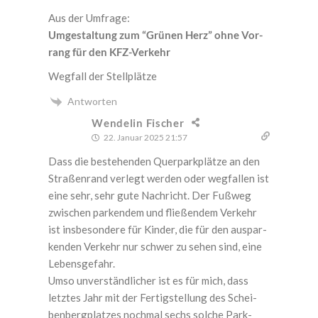
Aus der Umfrage:
Umge­stal­tung zum “Grü­nen Herz” ohne Vor­
rang für den KFZ-Verkehr
Weg­fall der Stellplätze
Antworten
Wendelin Fischer
22. Januar 2025 21:57
Dass die bestehen­den Quer­park­plät­ze an den
Stra­ßen­rand ver­legt wer­den oder weg­fal­len ist
eine sehr, sehr gute Nach­richt. Der Fuß­weg
zwi­schen par­ken­dem und flie­ßen­dem Ver­kehr
ist ins­be­son­de­re für Kin­der, die für den aus­par­
ken­den Ver­kehr nur schwer zu sehen sind, eine
Lebensgefahr.
Umso unver­ständ­li­cher ist es für mich, dass
letz­tes Jahr mit der Fer­tig­stel­lung des Schei­
ben­berg­plat­zes noch­mal sechs sol­che Park­