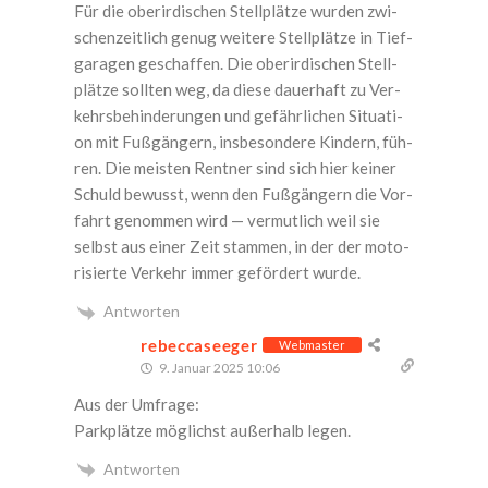
Für die ober­ir­di­schen Stell­plät­ze wur­den zwi­
schen­zeit­lich genug wei­te­re Stell­plät­ze in Tief­
ga­ra­gen geschaf­fen. Die ober­ir­di­schen Stell­
plät­ze soll­ten weg, da die­se dau­er­haft zu Ver­
kehrs­be­hin­de­run­gen und gefähr­li­chen Situa­ti­
on mit Fuß­gän­gern, ins­be­son­de­re Kin­dern, füh­
ren. Die meis­ten Rent­ner sind sich hier kei­ner
Schuld bewusst, wenn den Fuß­gän­gern die Vor­
fahrt genom­men wird — ver­mut­lich weil sie
selbst aus einer Zeit stam­men, in der der moto­
ri­sier­te Ver­kehr immer geför­dert wurde.
Antworten
rebeccaseeger
Webmaster
9. Januar 2025 10:06
Aus der Umfrage:
Park­plät­ze mög­lichst außer­halb legen.
Antworten