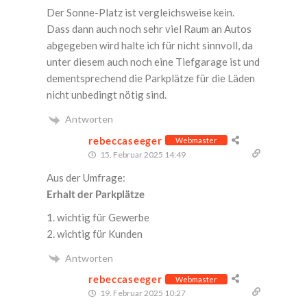
Der Son­ne-Platz ist ver­gleichs­wei­se kein.
Dass dann auch noch sehr viel Raum an Autos
abge­ge­ben wird hal­te ich für nicht sinn­voll, da
unter die­sem auch noch eine Tief­ga­ra­ge ist und
dem­entspre­chend die Park­plät­ze für die Läden
nicht unbe­dingt nötig sind.
Antworten
rebeccaseeger
Webmaster
15. Februar 2025 14:49
Aus der Umfrage:
Erhalt der Parkplätze
1. wich­tig für Gewerbe
2. wich­tig für Kunden
Antworten
rebeccaseeger
Webmaster
19. Februar 2025 10:27