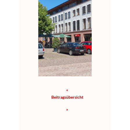
«
Bei­trags­über­sicht
»