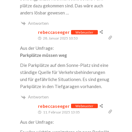
plät­ze dazu gekom­men sind. Das wäre auch
anders lös­bar gewesen …
Antworten
rebeccaseeger
Webmaster
28. Januar 2025 10:53
Aus der Umfrage:
Park­plät­ze müs­sen weg
Die Park­plät­ze auf dem Son­ne-Platz sind eine
stän­di­ge Quel­le für Ver­kehrs­be­hin­de­run­gen
und für gefähr­li­che Situa­tio­nen. Es sind genug
Park­plät­ze in den Tief­ga­ra­gen vorhanden.
Antworten
rebeccaseeger
Webmaster
11. Februar 2025 13:05
Aus der Umfrage:
Es wäre wich­tig, wenigs­tens ein paar Park­plät­