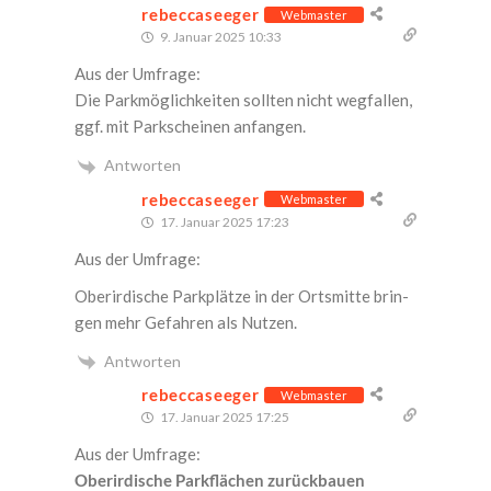
rebeccaseeger
Webmaster
9. Januar 2025 10:33
Aus der Umfrage:
Die Park­mög­lich­kei­ten soll­ten nicht weg­fal­len,
ggf. mit Park­schei­nen anfangen.
Antworten
rebeccaseeger
Webmaster
17. Januar 2025 17:23
Aus der Umfrage:
Ober­ir­di­sche Park­plät­ze in der Orts­mit­te brin­
gen mehr Gefah­ren als Nutzen.
Antworten
rebeccaseeger
Webmaster
17. Januar 2025 17:25
Aus der Umfrage:
Ober­ir­di­sche Park­flä­chen zurückbauen