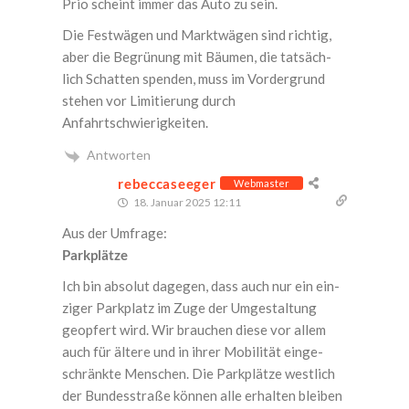
Prio scheint immer das Auto zu sein.
Die Fest­wä­gen und Markt­wä­gen sind rich­tig,
aber die Begrü­nung mit Bäu­men, die tat­säch­
lich Schat­ten spen­den, muss im Vor­der­grund
ste­hen vor Limi­tie­rung durch
Anfahrtschwierigkeiten.
Antworten
rebeccaseeger
Webmaster
18. Januar 2025 12:11
Aus der Umfrage:
Park­plät­ze
Ich bin abso­lut dage­gen, dass auch nur ein ein­
zi­ger Park­platz im Zuge der Umge­stal­tung
geop­fert wird. Wir brau­chen die­se vor allem
auch für älte­re und in ihrer Mobi­li­tät ein­ge­
schränk­te Men­schen. Die Park­plät­ze west­lich
der Bun­des­stra­ße kön­nen alle erhal­ten blei­ben